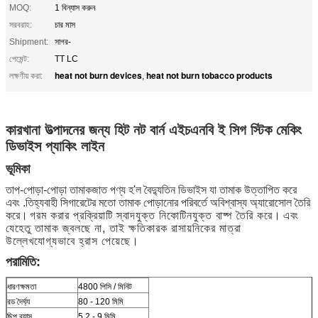
MOQ:
1 বিন্যাস করুন
সরবরাহ:
চার মাস
Shipment:
সাগর-
পেমেন্ট:
TT LC
heat not burn devices
heat not burn tobacco products
লক্ষণীয় করা:
,
কারখানা উত্পাদনের জন্য হিট নট বার্ন এইচএনবি ই সিগ স্টিক মেকিং
ডিভাইস প্যাকিং লাইন
ভূমিকা
তাপ-পোড়া-পোড়া তামাকজাত পণ্য হ'ল বৈদ্যুতিন ডিভাইস যা তামাক উত্তাপিত করে
এবং .তিহ্যবাহী সিগারেটের মতো তামাক পোড়ানোর পরিবর্তে অবিশ্বাস্য অ্যারোসোল তৈরি
করে।
গরম করার প্রক্রিয়াটি স্বাদযুক্ত নিকোটিনযুক্ত বাষ্প তৈরি করে।
এবং
যেহেতু তামাক জ্বলছে না, তাই ক্ষতিকারক রাসায়নিকের মাত্রা
উল্লেখযোগ্যভাবে হ্রাস পেয়েছে।
পরামিতি:
ধারণক্ষমতা
4800 পিসি / মিনিট
রড দৈর্ঘ্য
80 - 120 মিমি
ছিপ ব্যাস
5.2 - 9 মিমি