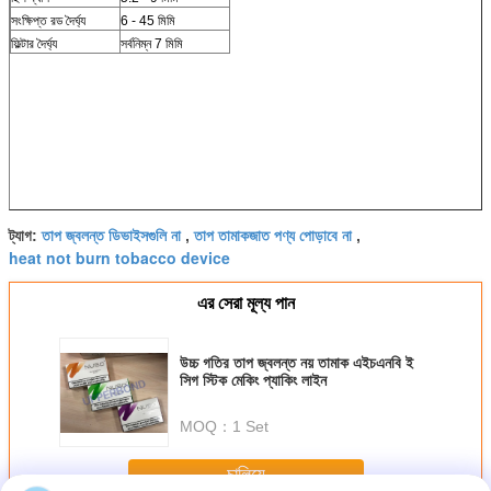
সংক্ষিপ্ত রড দৈর্ঘ্য
6 - 45 মিমি
ফিল্টার দৈর্ঘ্য
সর্বনিম্ন 7 মিমি
তাপ জ্বলন্ত ডিভাইসগুলি না
তাপ তামাকজাত পণ্য পোড়াবে না
ট্যাগ:
,
,
heat not burn tobacco device
এর সেরা মূল্য পান
উচ্চ গতির তাপ জ্বলন্ত নয় তামাক এইচএনবি ই
সিগ স্টিক মেকিং প্যাকিং লাইন
MOQ：
1 Set
চালিয়ে