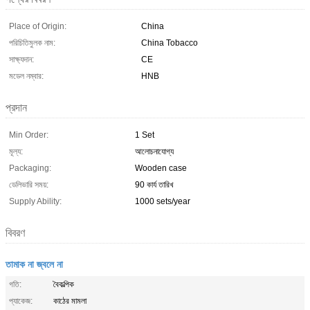
Place of Origin:
China
পরিচিতিমুলক নাম:
China Tobacco
সাক্ষ্যদান:
CE
মডেল নম্বার:
HNB
প্রদান
Min Order:
1 Set
মূল্য:
আলোচনাযোগ্য
Packaging:
Wooden case
ডেলিভারি সময়:
90 কার্য তারিখ
Supply Ability:
1000 sets/year
বিবরণ
তামাক না জ্বলে না
গতি:
বৈকল্পিক
প্যাকেজ:
কাঠের মামলা