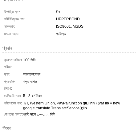
উৎপত্তি স্থল:
চীন
পরিচিতিমুলক নাম:
UPPERBOND
সাক্ষ্যদান:
ISO9001, MSDS
মডেল নম্বার:
প্রলিপ্ত
প্রদান
ন্যূনতম চাহিদার
100 পিসি
পরিমাণ:
মূল্য:
আলোচনাযোগ্য
প্যাকেজিং
শক্ত কাগজ
বিবরণ:
ডেলিভারি সময়:
5 - 8 কর্ম দিবস
পরিশোধের শর্ত:
T/T, Western Union, PayPalfunction gtElInit() {var lib = new
google.translate.TranslateService();lib
যোগানের ক্ষমতা:
প্রতি মাসে ১,০০,০০০ পিসি
বিবরণ