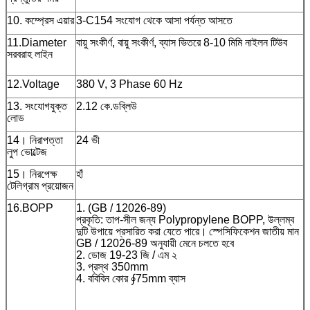
10. কম্প্রেস এয়ার
3-C154 সংযোগ থেকে আসা পর্যন্ত আসতে
11.Diameter
বায়ু সংকীর্ণ, বায়ু সংকীর্ণ, ব্যাস ভিতরে 8-10 মিমি নাইলন টিউব
সরবরাহ লাইন
12.Voltage
380 V, 3 Phase 60 Hz
13. সংযোগযুক্ত
2.12 কে.ডব্লিউ
লোড
14। নিরাপত্তা
24 ভী
লুপ ভোল্টেজ
15। নিরপেক্ষ
হাঁ
টেলিগ্রাম প্রয়োজন
16.BOPP
1. (GB / 12026-89)
প্রকৃতি: তাপ-সীল জন্য Polypropylene BOPP, উল্লম্ব
দুটি উপায়ে প্রসারিত করা যেতে পারে।
স্পেসিফিকেশন জাতীয় মান
GB / 12026-89 অনুযায়ী মেনে চলতে হবে
2. ডোজ 19-23 জি / এম ২
3. প্রস্থ 350mm
4. ববিবিন কোর ∮75mm ব্যাস