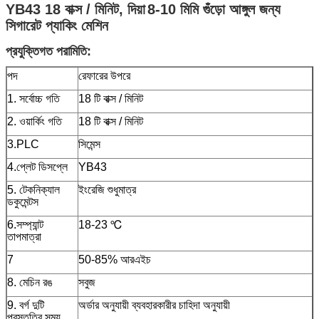
YB43 18 বাক্স / মিনিট, দিয়া
8-10 মিমি গুঁড়ো আঙ্গুল জন্য
সিগারেট প্যাকিং মেশিন
প্রযুক্তিগত পরামিতি:
পদ
রেফারের উপরে
1. সর্বোচ্চ গতি
18 টি বাক্স / মিনিট
2. ওয়ার্কিং গতি
18 টি বাক্স / মিনিট
3.PLC
সিমেন্স
4.প্লেট ডিসপ্লে
YB43
5. টেকনিক্যাল
ইংরেজি শুধুমাত্র
ডকুমেন্টস
6.সম্প্যান্ট
18-23 ℃
তাপমাত্রা
7
50-85% আরএইচ
8. মেচিন রঙ
সবুজ
9. বর্গ দুটি
অর্ডার অনুযায়ী ব্যবহারকারীর চাহিদা অনুযায়ী
প্রস্তুতির সময়