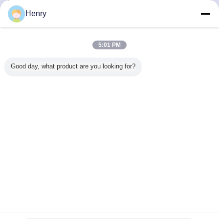
With PLC
Bengali
Henry
5:01 PM
বাড়ি
|
আমাদের সম্পর্কে
|
যোগাযোগ করুন
|
সাইট ম্যাপ
|
গোপনীয়তা নীতি
Good day, what product are you looking for?
ডেস্কটপ দেখুন
Copyright © 2012 - 2026 HK UPPERBOND INDUSTRIAL LIMITED.
All rights reserved.