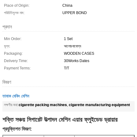
Place of Origin:
China
পরিচিতিমুলক নাম:
UPPER BOND
প্রদান
Min Order:
1 Set
মূল্য:
আলোচনাযোগ্য
Packaging:
WOODEN CASES
Delivery Time:
30Works Dates
Payment Terms:
T/T
বিবরণ
তামাক মেকিং মেশিন
cigarette packing machines
cigarette manufacturing equipment
লক্ষণীয় করা:
,
শক্তি সঞ্চয় সিগারেট উত্পাদন মেশিন এয়ার ফ্লুইডেড ড্রায়ার
প্রযুক্তিগত বিবরণ: