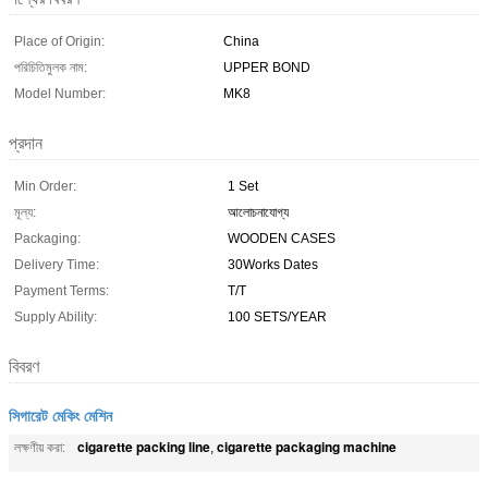
Place of Origin:
China
পরিচিতিমুলক নাম:
UPPER BOND
Model Number:
MK8
প্রদান
Min Order:
1 Set
মূল্য:
আলোচনাযোগ্য
Packaging:
WOODEN CASES
Delivery Time:
30Works Dates
Payment Terms:
T/T
Supply Ability:
100 SETS/YEAR
বিবরণ
সিগারেট মেকিং মেশিন
cigarette packing line
cigarette packaging machine
লক্ষণীয় করা:
,