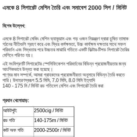
এমকে 8 সিগারেট মেশিন তৈরি এবং সমাবেশ 2000 সিগ / মিনিট
বিশেষ উল্লেখ:
এমকে 8 সিগারেট মেকিং মেশিন ভ্যাকুয়াম এবং গড় ওজন নিয়ন্ত্রণ দ্বারা চুষিত তামাক
গঠনের নীতিগুলি গ্রহণ করে এবং স্থির কর্মক্ষমতা, উচ্চ কার্যক্ষম দক্ষতার সাথে সফল
পরিবর্তন এবং সিদ্ধতার পরে উচ্চতর মাঝারি গতিতে একটি ফিল্টার-টিপড সিগারেট তৈরির
মেশিনে পরিণত হয়।
এই সংমিশ্রণটি সিগারেটের স্পেসিফিকেশন পরিবর্তনের বিভিন্ন প্রয়োজনীয়তার জন্য
আংশিকভাবে উন্নত করা হয়েছে।
পণ্যের মান সম্পর্কে, আমরা গ্রাহকদের প্রয়োজনীয়তা অনুসারে বিভিন্ন তৈরি করতে
পারি।
উদাহরণস্বরূপ 5.5 মিমি, 7.0 মিমি, 8.0 মিমি ইত্যাদি
140 - 175 মি / মিনিট রড গতিবেগ মেশিন এবং সিগারেট তৈরি করা
প্রধান খেলোয়াড়:
আউটপুট:
2500cig / মিনিট
রড গতি
140-175m / মিনিট
কাট অফ গতি
2000-2500r / মিনিট