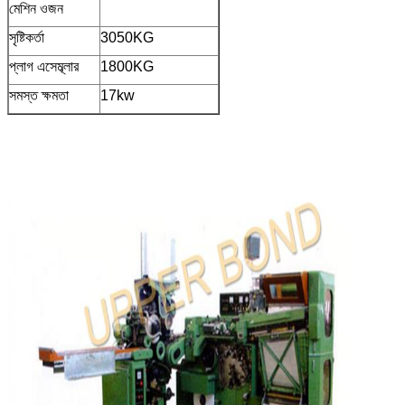
মেশিন ওজন
সৃষ্টিকর্তা
3050KG
প্লাগ এসেম্ব্লার
1800KG
সমস্ত ক্ষমতা
17kw