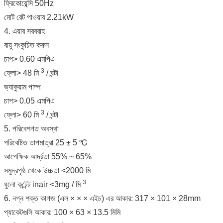
ফ্রিকোয়েন্সি 50Hz
মোট রেট পাওয়ার 2.21kW
4. এয়ার সরবরাহ
বায়ু সংকুচিত করুন
চাপ> 0.60 এমপিএ
3
ফ্লো> 48 মি
/ ঘন্টা
ভ্যাকুয়াম পাম্প
চাপ> 0.05 এমপিএ
3
ফ্লো> 60 মি
/ ঘন্টা
5. পরিবেশগত অবস্থা
পরিবেষ্টিত তাপমাত্রা 25 ± 5 ℃
আপেক্ষিক আর্দ্রতা 55% ~ 65%
সমুদ্রপৃষ্ঠ থেকে উচ্চতা <2000 মি
3
ধুলো কন্টেন্ট inair <3mg / মি
6. নগ্ন শক্ত কাগজ (এল × × × এইচ) এর আকার: 317 × 101 × 28mm
প্যাকেটগুলি আকার: 100 × 63 × 13.5 মিমি