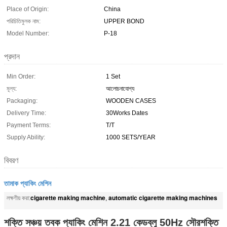
Place of Origin:
China
পরিচিতিমুলক নাম:
UPPER BOND
Model Number:
P-18
প্রদান
Min Order:
1 Set
মূল্য:
আলোচনাযোগ্য
Packaging:
WOODEN CASES
Delivery Time:
30Works Dates
Payment Terms:
T/T
Supply Ability:
1000 SETS/YEAR
বিবরণ
তামাক প্যাকিং মেশিন
cigarette making machine
automatic cigarette making machines
লক্ষণীয় করা:
,
শক্তি সঞ্চয় তবক প্যাকিং মেশিন 2.21 কেডব্লু 50Hz সৌরশক্তি