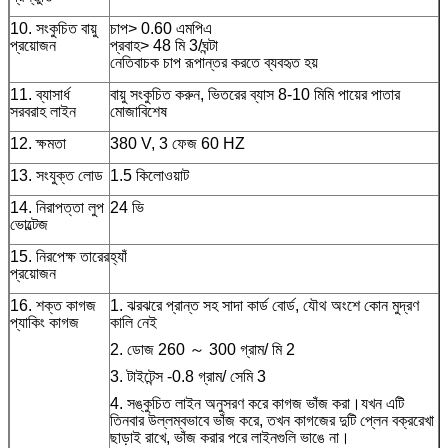
10. সংকুচিত বায়ু
চাপ> 0.60 এমপিএ
প্রয়োজন
প্রবাহ> 48 মি 3/ঘন্টা
নেতিবাচক চাপ রূপান্তর করতে ব্যবহৃত হয়
11. ব্যাসার্ধ
বায়ু সংকুচিত করুন, ভিতরের ব্যাস 8-10 মিমি পায়ের পাতার
সরবরাহ লাইন
মোজাবিশেষ
12. ক্ষমতা
380 V, 3 ফেজ 60 HZ
13. সংযুক্ত লোড
1.5 কিলোওয়াট
14. নিরাপত্তা লুপ
24 ভি
ভোল্টেজ
15. নিরপেক্ষ তারের
হ্যাঁ
প্রয়োজন
16. শক্ত কাগজ
1. ঝরঝরে প্রান্ত সহ সাদা কার্ড বোর্ড, যৌথ অংশে কোন মুদ্রণ
প্যাকিং কাগজ
কালি নেই
2. ডোজ 260 ～ 300 গ্রাম/ মি 2
3. টাইটেন্স -0.8 গ্রাম/ সেমি 3
4. সঙ্কুচিত লাইন অনুসরণ করে কাগজ ভাঁজ করা।যখন এটি
তিনবার উল্লম্বভাবে ভাঁজ করে, তখন কাগজের দুটি প্লেন বক্ররেখা
ছাড়াই রাখে, ভাঁজ করার পরে লাইনগুলি ভাঙে না।