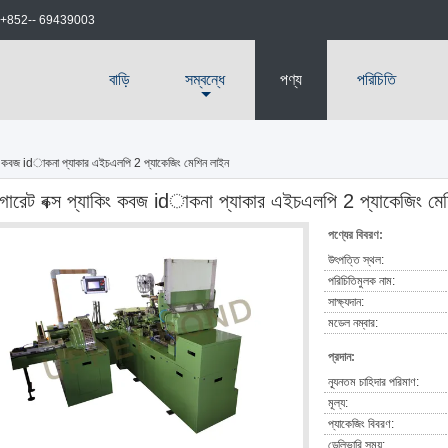
+852-- 69439003
বাড়ি
সম্বন্ধে
পণ্য
পরিচিতি
কিং কবজ idাকনা প্যাকার এইচএলপি 2 প্যাকেজিং মেশিন লাইন
গারেট বক্স প্যাকিং কবজ idাকনা প্যাকার এইচএলপি 2 প্যাকেজিং মে
পণ্যের বিবরণ:
উৎপত্তি স্থল:
পরিচিতিমুলক নাম:
সাক্ষ্যদান:
মডেল নম্বার:
প্রদান:
ন্যূনতম চাহিদার পরিমাণ:
মূল্য:
প্যাকেজিং বিবরণ:
ডেলিভারি সময়: