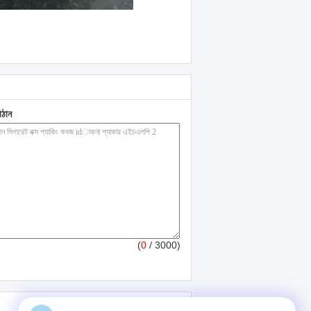
াঠান
(
0
/ 3000)