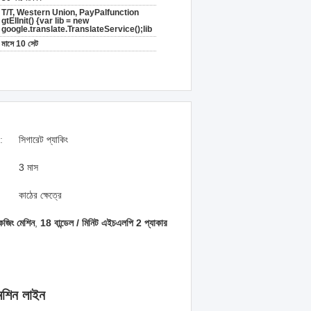
T/T, Western Union, PayPalfunction
gtElInit() {var lib = new
google.translate.TranslateService();lib
মাসে 10 সেট
:
সিগারেট প্যাকিং
3 মাস
কাঠের ক্ষেত্রে
েজিং মেশিন
,
18 বান্ডেল / মিনিট এইচএলপি 2 প্যাকার
েশিন লাইন