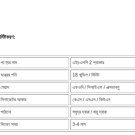
র্দিষ্টকরণ:
পণ্যের নাম
এইচএলপি 2 প্যাকার
যন্ত্রের গতি
18 বান্ডিল / মিনিট
মেয়াদ
এফওবি / সিআইএফ / এক্সডাব্লু
সিগারেটের আকার
কেএস / এসএস / কিউএন
পাঠানো
সমুদ্র দ্বারা / বায়ু দ্বারা
বিতরণ সময়
3-4 মাস