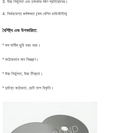
3. উচ্চ নির্ভুলতা এবং চমৎকার ঘর্ষণ প্রতিরোধের।
4. নির্ভরযোগ্য কর্মক্ষমতা (কম মেশিন ডাউনটাইম)
বৈশিষ্ট্য এবং উপকারিতা:
* কম বার্ষিক ছুরি খরচ খরচ।
* কঠোরভাবে মান নিয়ন্ত্রণ।
* উচ্চ নির্ভুলতা, উচ্চ তীব্রতা।
* দুর্দান্ত কঠোরতা, ছোট তাপ বিকৃতি।