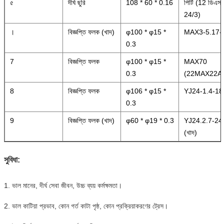
৫
দীর্ঘ ছুরি
108 * 60 * 0.16
পিটি (12 ডিএস
24/3)
।
বিজ্ঞপ্তি ফলক (খাদ)
φ100 * φ15 *
MAX3-5.17-
0.3
7
বিজ্ঞপ্তি ফলক
φ100 * φ15 *
MAX70
0.3
(22MAX22A
8
বিজ্ঞপ্তি ফলক
φ106 * φ15 *
YJ24-1.4-18
0.3
9
বিজ্ঞপ্তি ফলক (খাদ)
φ60 * φ19 * 0.3
YJ24.2.7-24
(খাদ)
সুবিধা:
1. ভাল মানের, দীর্ঘ সেবা জীবন, উচ্চ ব্যয় কর্মক্ষমতা।
2. ভাল কাটিয়া প্রভাব, কোন গর্ত কাটা পৃষ্ঠ, কোন প্রক্রিয়াকরণের ট্রেস।