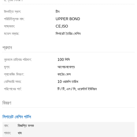
উৎপত্তি স্থল:
চীন
পরিচিতিমুলক নাম:
UPPER BOND
সাক্ষ্যদান:
CE,ISO
মডেল নম্বার:
সিগারেট তৈরির মেশিন
প্রদান
ন্যূনতম চাহিদার পরিমাণ:
100 পিসি
মূল্য:
আলোচনাযোগ্য
প্যাকেজিং বিবরণ:
কাঠের কেস
ডেলিভারি সময়:
10 ওয়ার্কস তারিখ
পরিশোধের শর্ত:
টি / টি, এল / সি, ওয়েস্টার্ন ইউনিয়ন
বিবরণ
সিগারেট মেশিন পার্টস
নাম:
বিজ্ঞপ্তি ফলক
পাদান:
খাদ