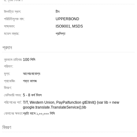
উৎপত্তি স্থল:
চীন
পরিচিতিমুলক নাম:
UPPERBOND
সাক্ষ্যদান:
ISO9001, MSDS
মডেল নম্বার:
প্রলিপ্ত
প্রদান
ন্যূনতম চাহিদার
100 পিসি
পরিমাণ:
মূল্য:
আলোচনাযোগ্য
প্যাকেজিং
শক্ত কাগজ
বিবরণ:
ডেলিভারি সময়:
5 - 8 কর্ম দিবস
পরিশোধের শর্ত:
T/T, Western Union, PayPalfunction gtElInit() {var lib = new
google.translate.TranslateService();lib
যোগানের ক্ষমতা:
প্রতি মাসে ১,০০,০০০ পিসি
বিবরণ