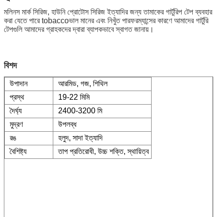
মলিনস মার্ক সিরিজ, হাউনি প্রোটোস সিরিজ ইত্যাদির জন্য তামাকের গার্টুরিপ টেপ ব্যবহার
করা যেতে পারে tobaccoভাল মানের এবং নিখুঁত পারফরম্যান্সের কারণে আমাদের গার্টুরি
টেপগুলি আমাদের গ্রাহকদের দ্বারা ব্যাপকভাবে স্বাগত জানায়।
বিশদ
উপাদান
আরমিড, গজ, শিথিল
প্রস্থ
19-22 মিমি
দৈর্ঘ্য
2400-3200 মি
মুদ্রণ
উপলব্ধ
রঙ
হলুদ, সাদা ইত্যাদি
বৈশিষ্ট্য
তাপ প্রতিরোধী, উচ্চ শক্তি, স্থায়িত্ব