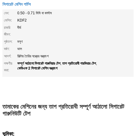
সিগারেট মেশিন পার্টস
বেধ:
0.50 - 0.71 মিমি বা কাস্টম
মেশিন:
KDF2
চাকরি
দীর্ঘ
জীবন:
পৃষ্ঠতল:
মসৃণ
ঘর্ষণ:
ভাল
আদর্শ:
ফিল্টার তৈরির যন্ত্রের যন্ত্রাংশ
সম্পূর্ণ আঠালো সিগারেট গারুনিয়ার টেপ
তাপ প্রতিরোধী গারকিয়ার টেপ
লক্ষণীয়
,
,
কেডিএফ 2 সিগারেট মেশিন যন্ত্রাংশ
করা:
তামাকের মেশিনের জন্য তাপ প্রতিরোধী সম্পূর্ণ আঠালো সিগারেট
গারুনিউটি টেপ
ভূমিকা: