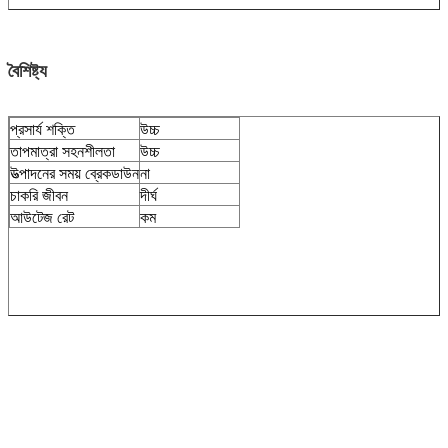
বৈশিষ্ট্য
প্রসার্য শক্তি
উচ্চ
তাপমাত্রা সহনশীলতা
উচ্চ
উত্পাদনের সময় ব্রেকডাউন
না
চাকরি জীবন
দীর্ঘ
আউটেজ রেট
কম