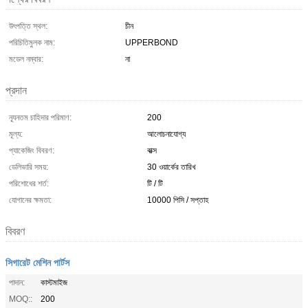
উৎপত্তি স্থল:
চীন
পরিচিতিমুলক নাম:
UPPERBOND
মডেল নম্বার:
না
প্রদান
ন্যূনতম চাহিদার পরিমাণ:
200
মূল্য:
আলোচনাযোগ্য
প্যাকেজিং বিবরণ:
বাক্স
ডেলিভারি সময়:
30 ওয়ার্কের তারিখ
পরিশোধের শর্ত:
টি / টি
যোগানের ক্ষমতা:
10000 পিসি / সপ্তাহ
বিবরণ
সিগারেট মেশিন পার্টস
পাদান:
কাস্টমাইজ
MOQ::
200