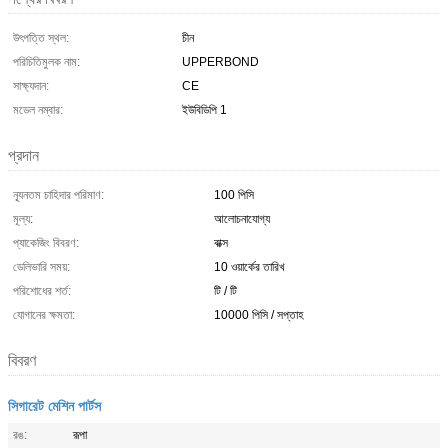
উৎপত্তি স্থল:
চীন
পরিচিতিমুলক নাম:
UPPERBOND
সাক্ষ্যদান:
CE
মডেল নম্বার:
ইউবিডিপি 1
প্রদান
ন্যূনতম চাহিদার পরিমাণ:
100 পিসি
মূল্য:
আলোচনাযোগ্য
প্যাকেজিং বিবরণ:
বাক্স
ডেলিভারি সময়:
10 ওয়ার্কের তারিখ
পরিশোধের শর্ত:
টি / টি
যোগানের ক্ষমতা:
10000 পিসি / সপ্তাহ
বিবরণ
সিগারেট মেশিন পার্টস
রঙ:
রূপা