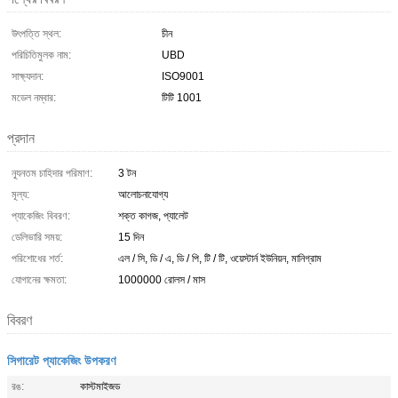
উৎপত্তি স্থল:
চীন
পরিচিতিমুলক নাম:
UBD
সাক্ষ্যদান:
ISO9001
মডেল নম্বার:
টিটি 1001
প্রদান
ন্যূনতম চাহিদার পরিমাণ:
3 টন
মূল্য:
আলোচনাযোগ্য
প্যাকেজিং বিবরণ:
শক্ত কাগজ, প্যালেট
ডেলিভারি সময়:
15 দিন
পরিশোধের শর্ত:
এল / সি, ডি / এ, ডি / পি, টি / টি, ওয়েস্টার্ন ইউনিয়ন, মানিগ্রাম
যোগানের ক্ষমতা:
1000000 রোলস / মাস
বিবরণ
সিগারেট প্যাকেজিং উপকরণ
রঙ:
কাস্টমাইজড