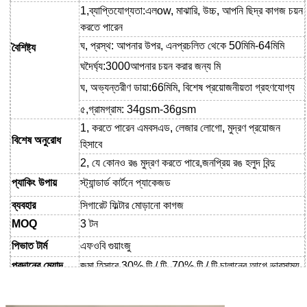
1,
ব্যাপ্তিযোগ্যতা
:
এল
ow, মাঝারি, উচ্চ
, আপনি ছিদ্র কাগজ চয়ন
করতে পারেন
ঘ
, প্রস্থ: আপনার উপর,
এন
প্রচলিত
থেকে
50
মিমি-
64
মিমি
বৈশিষ্ট্য
ঘ
দৈর্ঘ্য:
3000
আপনার চয়ন করার জন্য মি
ঘ
, অভ্যন্তরীণ ডায়া:
66
মিমি, বিশেষ প্রয়োজনীয়তা গ্রহণযোগ্য
৫
,
গ্রামগ্রাম
:
34gsm-36gsm
1, করতে পারেন
এমবস
এড, লেজার
লোগো, মুদ্রণ
প্রয়োজন
বিশেষ
অনুরোধ
হিসাবে
2, যে কোনও রঙ মুদ্রণ করতে পারে,
জনপ্রিয় রঙ হলুদ বিন্দু
প্যাকিং উপায়
স্ট্যান্ডার্ড কার্টনে প্যাকেজড
ব্যবহার
সিগারেট ফিল্টার মোড়ানো কাগজ
MOQ
3 টন
পি
ভাত টার্ম
এফওবি গুয়াংজু
প্রদানের মেয়াদ
জমা হিসাবে 30% টি / টি, 70% টি / টি
চালানের আগে ভারসাম্য
মূল্য ভিত্তি
এমবসিং প্যাটার্ন,
মুদ্রণ প্যাটার্ন
,
উপাদান, আকার এবং পরিমাণ গঠন