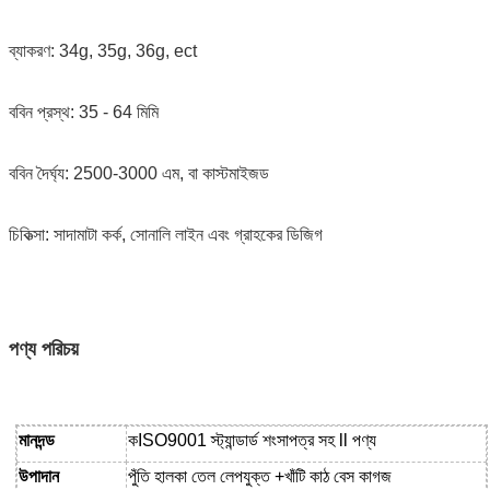
ব্যাকরণ: 34g, 35g, 36g, ect
ববিন প্রস্থ: 35 - 64 মিমি
ববিন দৈর্ঘ্য: 2500-3000 এম, বা কাস্টমাইজড
চিকিত্সা: সাদামাটা কর্ক, সোনালি লাইন এবং গ্রাহকের ডিজিগ
পণ্য পরিচয়
মানদন্ড
ক
ISO9001 স্ট্যান্ডার্ড শংসাপত্র সহ ll পণ্য
উপাদান
পুঁতি হালকা তেল লেপযুক্ত
+
খাঁটি কাঠ বেস
কাগজ