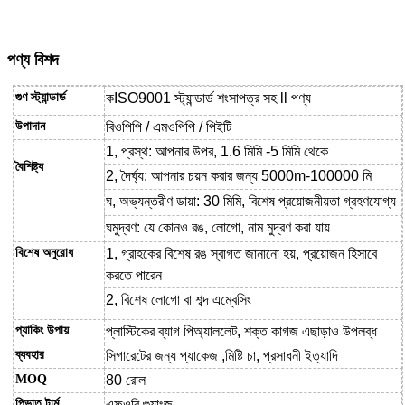
পণ্য
বিশদ
গুণ
স্ট্যান্ডার্ড
ক
ISO9001 স্ট্যান্ডার্ড শংসাপত্র সহ ll পণ্য
উপাদান
বিওপিপি / এমওপিপি / পিইটি
1, প্রস্থ: আপনার উপর, 1.6 মিমি -5 মিমি থেকে
বৈশিষ্ট্য
2, দৈর্ঘ্য: আপনার চয়ন করার জন্য 5000m-100000 মি
ঘ
, অভ্যন্তরীণ ডায়া: 30 মিমি, বিশেষ প্রয়োজনীয়তা গ্রহণযোগ্য
ঘ
মুদ্রণ:
যে কোনও রঙ, লোগো, নাম মুদ্রণ করা যায়
বিশেষ
অনুরোধ
1, গ্রাহকের বিশেষ রঙ স্বাগত জানানো হয়, প্রয়োজন হিসাবে
করতে পারেন
2, বিশেষ লোগো বা শব্দ এম্বেসিং
প্যাকিং উপায়
প্লাস্টিকের ব্যাগ
পি
অ্যাললেট, শক্ত কাগজ
এছাড়াও
উপলব্ধ
ব্যবহার
সিগারেটের জন্য প্যাকেজ
,
মিষ্টি চা
, প্রসাধনী
ইত্যাদি
MOQ
80 রোল
পি
ভাত টার্ম
এফওবি গুয়াংজু