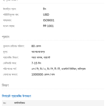
উৎপত্তি স্থল:
চীন
পরিচিতিমুলক নাম:
UBD
সাক্ষ্যদান:
ISO9001
মডেল নম্বার:
টিটি 1001
প্রদান
ন্যূনতম চাহিদার পরিমাণ:
80 রোলস
মূল্য:
আলোচনাযোগ্য
প্যাকেজিং বিবরণ:
শক্ত কাগজ, প্যালেট
ডেলিভারি সময়:
7-15 দিন
পরিশোধের শর্ত:
এল / সি, ডি / এ, ডি / পি, টি / টি, ওয়েস্টার্ন ইউনিয়ন, মানিগ্রাম
যোগানের ক্ষমতা:
1000000 রোলস / মাস
বিবরণ
সিগারেট প্যাকেজিং উপকরণ
রঙ:
কাস্টমাইজড