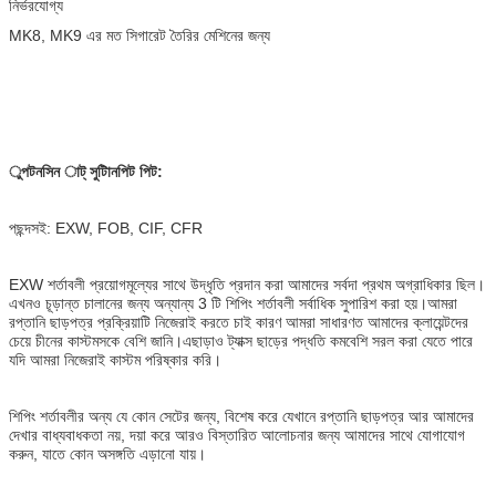
নির্ভরযোগ্য
MK8, MK9 এর মত সিগারেট তৈরির মেশিনের জন্য
ুপটনসিন াট্ সুটািনপিট পিট:
পছন্দসই: EXW, FOB, CIF, CFR
EXW শর্তাবলী প্রয়োগমূল্যের সাথে উদ্ধৃতি প্রদান করা আমাদের সর্বদা প্রথম অগ্রাধিকার ছিল।
এখনও চূড়ান্ত চালানের জন্য অন্যান্য 3 টি শিপিং শর্তাবলী সর্বাধিক সুপারিশ করা হয়।আমরা
রপ্তানি ছাড়পত্র প্রক্রিয়াটি নিজেরাই করতে চাই কারণ আমরা সাধারণত আমাদের ক্লায়েন্টদের
চেয়ে চীনের কাস্টমসকে বেশি জানি।এছাড়াও ট্যাক্স ছাড়ের পদ্ধতি কমবেশি সরল করা যেতে পারে
যদি আমরা নিজেরাই কাস্টম পরিষ্কার করি।
শিপিং শর্তাবলীর অন্য যে কোন সেটের জন্য, বিশেষ করে যেখানে রপ্তানি ছাড়পত্র আর আমাদের
দেখার বাধ্যবাধকতা নয়, দয়া করে আরও বিস্তারিত আলোচনার জন্য আমাদের সাথে যোগাযোগ
করুন, যাতে কোন অসঙ্গতি এড়ানো যায়।