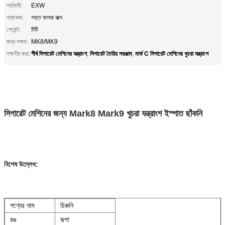
শর্তাবলী:
EXW
প্যাকেজ:
শক্ত কাগজ বাক্স
পেমেন্ট:
টিটি
জন্য সক্ষম:
MK8/MK9
শীর্ষ সিগারেট মেশিনের যন্ত্রাংশ
সিগারেট তৈরির সরঞ্জাম
মার্ক C সিগারেট মেশিনের খুচরা যন্ত্রাংশ
লক্ষণীয় করা:
,
,
সিগারেট মেশিনের জন্য Mark8 Mark9 খুচরা যন্ত্রাংশ ইস্পাত ছাঁকনি
বিশেষ উল্লেখ:
পণ্যের নাম
চিরুনি
রঙ
রূপা