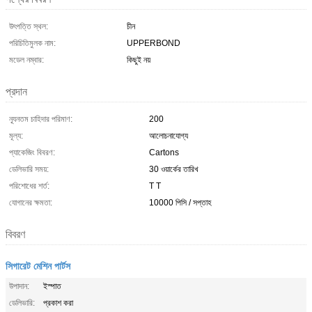
উৎপত্তি স্থল:
চীন
পরিচিতিমুলক নাম:
UPPERBOND
মডেল নম্বার:
কিছুই নয়
প্রদান
ন্যূনতম চাহিদার পরিমাণ:
200
মূল্য:
আলোচনাযোগ্য
প্যাকেজিং বিবরণ:
Cartons
ডেলিভারি সময়:
30 ওয়ার্কের তারিখ
পরিশোধের শর্ত:
T T
যোগানের ক্ষমতা:
10000 পিসি / সপ্তাহ
বিবরণ
সিগারেট মেশিন পার্টস
উপাদান:
ইস্পাত
ডেলিভারি:
প্রকাশ করা